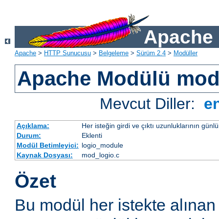
Apache 
Apache
>
HTTP Sunucusu
>
Belgeleme
>
Sürüm 2.4
>
Modüller
Apache Modülü mod
Mevcut Diller:
e
Açıklama:
Her isteğin girdi ve çıktı uzunluklarının günl
Durum:
Eklenti
Modül Betimleyici:
logio_module
Kaynak Dosyası:
mod_logio.c
Özet
Bu modül her istekte alınan