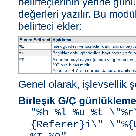
belirteçlerinin yerine gü
değerleri yazılır. Bu modü
belirteci ekler:
Biçem Belirteci
Açıklama
İstek gövdesi ve başlıklar dahil alınan bayt s
%I
Başlıklar dahil gönderilen bayt sayısı; sıfır 
%O
Aktarılan bayt sayısı (alınan ve gönderilen), 
%S
%O'nun birleşimidir.
Apache 2.4.7 ve sonrasında kullanılabilmekt
Genel olarak, işlevsellik şö
Birleşik G/Ç günlükleme
"%h %l %u %t \"%r
{Referer}i\" \"%{