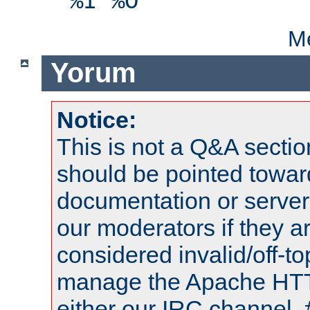
%I %O"
Me
Yorum
Notice:
This is not a Q&A sect
should be pointed towar
documentation or serve
our moderators if they a
considered invalid/off-t
manage the Apache HTTP
either our IRC channel, 