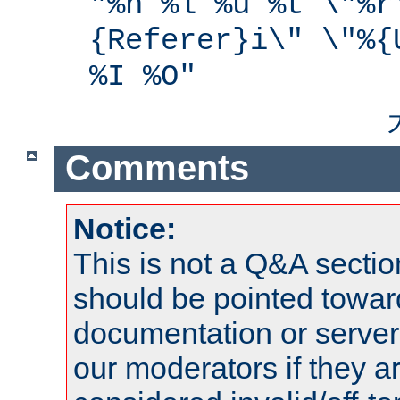
"%h %l %u %t \"%r
{Referer}i\" \"%{
%I %O"
Comments
Notice:
This is not a Q&A sect
should be pointed towar
documentation or serve
our moderators if they a