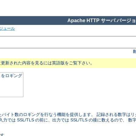
Apache HTTP サーバ バージョン
ジュール
近更新された内容を見るには英語版をご覧下さい。
とをロギング
たバイト数のロギングを行なう機能を提供します。 記録される数字は
は SSL/TLS の前に、出力では SSL/TLS の後に数えるので、
です。