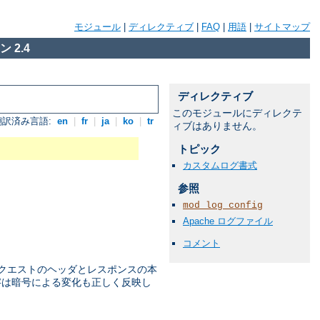
モジュール
|
ディレクティブ
|
FAQ
|
用語
|
サイトマップ
 2.4
ディレクティブ
このモジュールにディレクテ
翻訳済み言語:
en
|
fr
|
ja
|
ko
|
tr
ィブはありません。
トピック
カスタムログ書式
参照
mod_log_config
Apache ログファイル
コメント
リクエストのヘッダとレスポンスの本
 数字は暗号による変化も正しく反映し