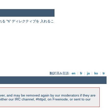
る "
" ディレクティブを 入れるこ
%
翻訳済み言語:
en
|
fr
|
ja
|
ko
|
tr
ver, and may be removed again by our moderators if they are
ither our IRC channel, #httpd, on Freenode, or sent to our