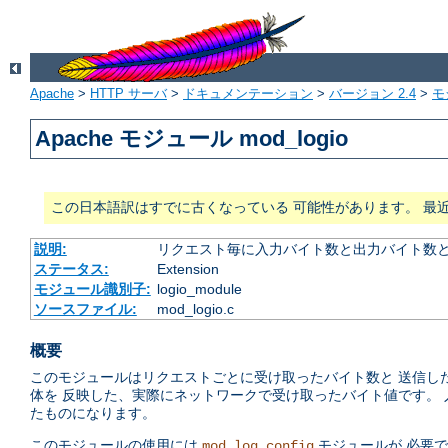
Apache
>
HTTP サーバ
>
ドキュメンテーション
>
バージョン 2.4
>
モ
Apache モジュール mod_logio
この日本語訳はすでに古くなっている 可能性があります。 最
説明:
リクエスト毎に入力バイト数と出力バイト数
ステータス:
Extension
モジュール識別子:
logio_module
ソースファイル:
mod_logio.c
概要
このモジュールはリクエストごとに受け取ったバイト数と 送信し
体を 反映した、実際にネットワークで受け取ったバイト値です。 入力で
たものになります。
このモジュールの使用には
モジュールが 必要
mod_log_config