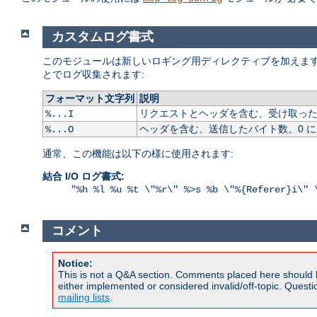
カスタムログ書式
このモジュールは新しいロギング用ディレクティブを加えます
とでログ収集されます:
フォーマット文字列
説明
リクエストとヘッダを含む、受け取ったバ
%...I
ヘッダを含む、送信したバイト数。0 
%...O
通常、この機能は以下の様に使用されます:
結合 I/O ログ書式:
"%h %l %u %t \"%r\" %>s %b \"%{Referer}i\" 
コメント
Notice:
This is not a Q&A section. Comments placed here should 
either implemented or considered invalid/off-topic. Ques
mailing lists
.