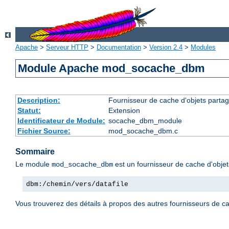
Apache
>
Serveur HTTP
>
Documentation
>
Version 2.4
>
Modules
Module Apache mod_socache_dbm
Description:
Fournisseur de cache d'objets parta
Statut:
Extension
Identificateur de Module:
socache_dbm_module
Fichier Source:
mod_socache_dbm.c
Sommaire
Le module
est un fournisseur de cache d'obje
mod_socache_dbm
dbm:/chemin/vers/datafile
Vous trouverez des détails à propos des autres fournisseurs de c