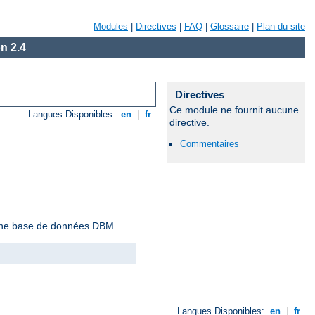
Modules
|
Directives
|
FAQ
|
Glossaire
|
Plan du site
n 2.4
Directives
Ce module ne fournit aucune
Langues Disponibles:
en
|
fr
directive.
Commentaires
r une base de données DBM.
Langues Disponibles:
en
|
fr