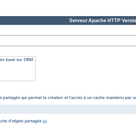
Serveur Apache HTTP Versio
gés basé sur DBM.
ts partagés qui permet la création et l'accès à un cache maintenu pa
ache d'objets partagés
ici
.