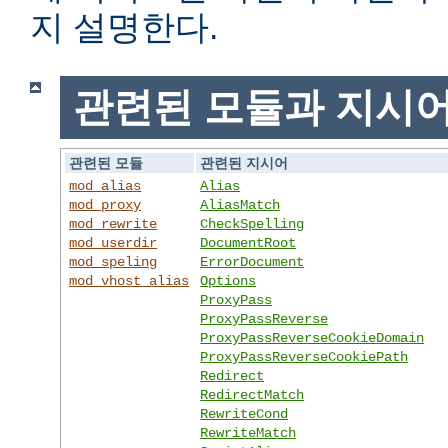
지 설명한다.
관련된 모듈과 지시
관련된 모듈
관련된 지시어
mod_alias
Alias
mod_proxy
AliasMatch
mod_rewrite
CheckSpelling
mod_userdir
DocumentRoot
mod_speling
ErrorDocument
mod_vhost_alias
Options
ProxyPass
ProxyPassReverse
ProxyPassReverseCookieDomain
ProxyPassReverseCookiePath
Redirect
RedirectMatch
RewriteCond
RewriteMatch