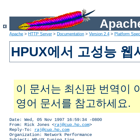
Apache
Apache
>
HTTP Server
>
Documentation
>
Version 2.4
>
Platform Spec
HPUX에서 고성능 
이 문서는 최신판 번역이 
영어 문서를 참고하세요.
Date: Wed, 05 Nov 1997 16:59:34 -0800

From: Rick Jones <
raj@cup.hp.com
>

Reply-To: 
raj@cup.hp.com
Organization: Network Performance

Subject: HP-UX tuning tips