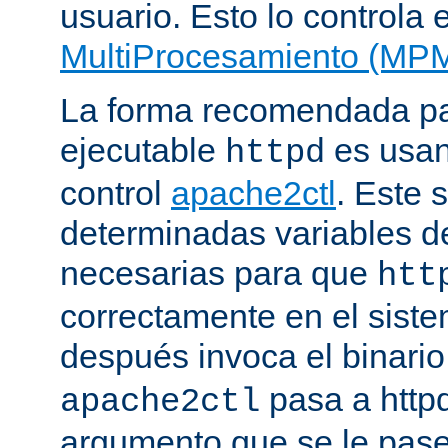
usuario. Esto lo controla 
MultiProcesamiento (MP
La forma recomendada par
ejecutable
es usan
httpd
control
apache2ctl
. Este s
determinadas variables d
necesarias para que
htt
correctamente en el siste
después invoca el binari
pasa a httpd
apache2ctl
argumento que se le pase 