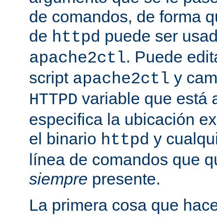
de comandos, de forma qu
de
puede ser usad
httpd
. Puede edit
apache2ctl
script
y camb
apache2ctl
variable que está a
HTTPD
especifica la ubicación e
el binario
y cualqu
httpd
línea de comandos que qu
siempre
presente.
La primera cosa que hac