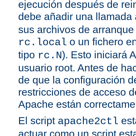
ejecución después de rein
debe añadir una llamada
sus archivos de arranqu
o un fichero en
rc.local
tipo
). Esto iniciar
rc.N
usuario root. Antes de ha
de que la configuración d
restricciones de acceso d
Apache están correctamen
El script
est
apache2ctl
actuar como un script est